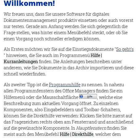
Willkommen!
Wir freuen uns, dass Sie unsere Software für digitales
Dokumentenmanagement produktiv einsetzen oder auch vorerst
nur testen. Gerade am Anfang werden Sie sich gelegentlich die
Frage stellen, was hinter einem Menübefehl steckt, oder ob Sie
einen Vorgang noch schneller erledigen können.
Als Erstes möchten wir Sie auf die Einstiegsdokumente "
So geht's
" hinweisen, die Sie auch im Programmenü
Hilfe |
Kurzanleitungen
finden. Die Anleitungen beschreiben unter
anderem, wie Sie Dokumente in das
Archiv
importieren und diese
schnell wiederfinden.
Als zweiter Tipp ist die
Programmhilfe
zu nennen. In nahezu
allen Programmfenstern des Office Managers finden Sie ein
Hilfemenü oder die Mausschaltfläche
, welche eine
Beschreibung zum aktuellen Vorgang öffnet. Zu einzelnen
Komponenten, also Eingabefeldern und Toolbar-Schaltern,
können Sie die Direkthilfe verwenden: Klicken Sie bitte zuerst auf
das Fragezeichen rechts oben am Fensterrand und anschließend
auf die gewünschte Komponente. In
Hauptfenstern
finden Sie
meist auch den Menübefehl
Hilfe | Direkthilfe
, welcher dem