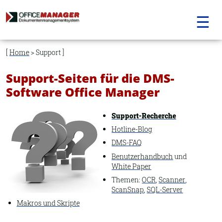
☰
Navigation
überspringen
Home
> Support
Support-Seiten für die DMS-
Software Office Manager
Support-Recherche
Hotline-Blog
DMS-FAQ
Benutzerhandbuch
und
White Paper
Themen:
OCR
,
Scanner
,
ScanSnap
,
SQL-Server
Makros und Skripte