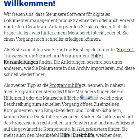
Willkommen!
Wir freuen uns, dass Sie unsere Software für digitales
Dokumentenmanagement produktiv einsetzen oder auch vorerst
nur testen. Gerade am Anfang werden Sie sich gelegentlich die
Frage stellen, was hinter einem Menübefehl steckt, oder ob Sie
einen Vorgang noch schneller erledigen können.
Als Erstes möchten wir Sie auf die Einstiegsdokumente "
So geht's
" hinweisen, die Sie auch im Programmenü
Hilfe |
Kurzanleitungen
finden. Die Anleitungen beschreiben unter
anderem, wie Sie Dokumente in das
Archiv
importieren und diese
schnell wiederfinden.
Als zweiter Tipp ist die
Programmhilfe
zu nennen. In nahezu
allen Programmfenstern des Office Managers finden Sie ein
Hilfemenü oder die Mausschaltfläche
, welche eine
Beschreibung zum aktuellen Vorgang öffnet. Zu einzelnen
Komponenten, also Eingabefeldern und Toolbar-Schaltern,
können Sie die Direkthilfe verwenden: Klicken Sie bitte zuerst auf
das Fragezeichen rechts oben am Fensterrand und anschließend
auf die gewünschte Komponente. In
Hauptfenstern
finden Sie
meist auch den Menübefehl
Hilfe | Direkthilfe
, welcher dem