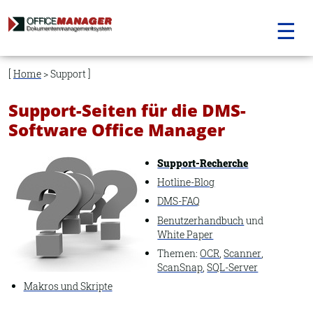
☰
Navigation
überspringen
Home
> Support
Support-Seiten für die DMS-
Software Office Manager
Support-Recherche
Hotline-Blog
DMS-FAQ
Benutzerhandbuch
und
White Paper
Themen:
OCR
,
Scanner
,
ScanSnap
,
SQL-Server
Makros und Skripte