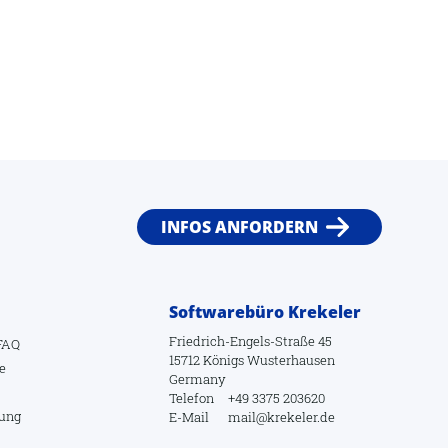
INFOS ANFORDERN
Softwarebüro Krekeler
Friedrich-Engels-Straße 45
FAQ
15712 Königs Wusterhausen
e
Germany
Telefon
+49 3375 203620
lung
E-Mail
mail@krekeler.de