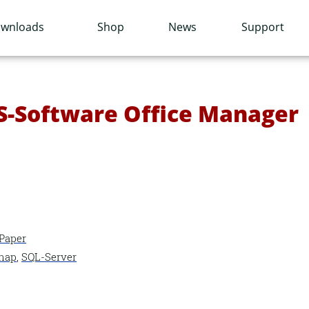
wnloads
Shop
News
Support
MS-Software Office Manager
Paper
nap
,
SQL-Server