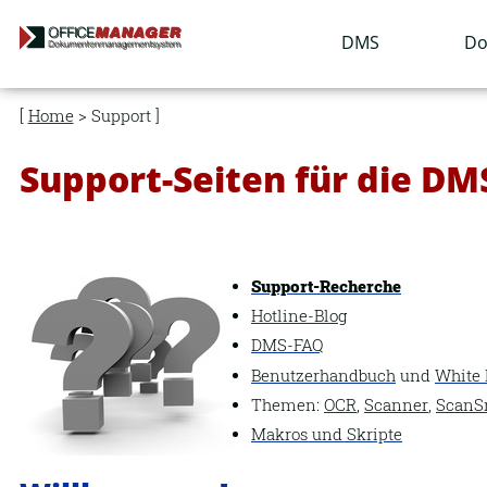
Navigation
DMS
Do
überspringen
Home
> Support
Support-Seiten für die D
Support-Recherche
Hotline-Blog
DMS-FAQ
Benutzerhandbuch
und
White 
Themen:
OCR
,
Scanner
,
ScanS
Makros und Skripte