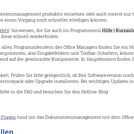
umentenmanagement produktiv einsetzen oder auch vorerst nur t
Sie einen Vorgang noch schneller erledigen können.
eht's
" hinweisen, die Sie auch im Programmenü
Hilfe | Kurzan
diese schnell wiederfinden.
 allen Programmfenstern des Office Managers finden Sie ein H
mponenten, also Eingabefeldern und Toolbar-Schaltern, können S
ßend auf die gewünschte Komponente. In
Hauptfenstern
finden 
t. Prüfen Sie bitte gelegentlich, ob Ihre Softwareversion noc
Servicepack oder Upgrade installieren. Bei wichtigen Updates 
itte in die FAQ und besuchen Sie den Hotline-Blog:
e Fragen
rund um das Dokumentenmanagement mit dem Office M
llen