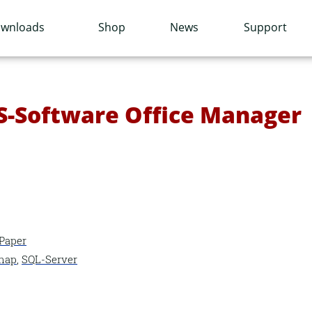
wnloads
Shop
News
Support
MS-Software Office Manager
Paper
nap
,
SQL-Server