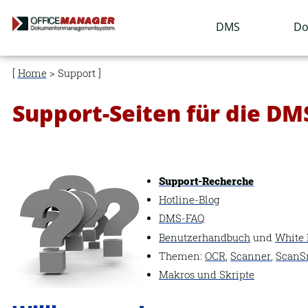
Navigation
DMS
Do
überspringen
Home
> Support
Support-Seiten für die D
Support-Recherche
Hotline-Blog
DMS-FAQ
Benutzerhandbuch
und
White 
Themen:
OCR
,
Scanner
,
ScanS
Makros und Skripte