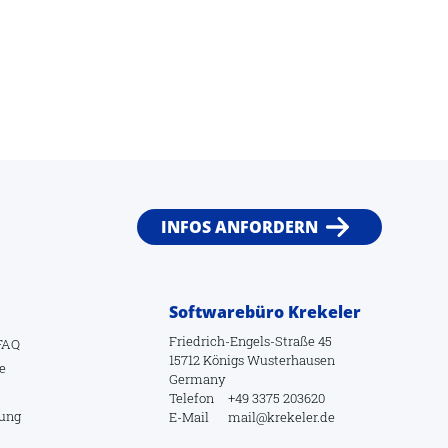
INFOS ANFORDERN
Softwarebüro Krekeler
Friedrich-Engels-Straße 45
FAQ
15712 Königs Wusterhausen
e
Germany
Telefon
+49 3375 203620
lung
E-Mail
mail@krekeler.de