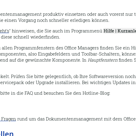
umentenmanagement produktiv einsetzen oder auch vorerst nur t
Sie einen Vorgang noch schneller erledigen können.
eht's
" hinweisen, die Sie auch im Programmenü
Hilfe | Kurzan
diese schnell wiederfinden.
 allen Programmfenstern des Office Managers finden Sie ein H
mponenten, also Eingabefeldern und Toolbar-Schaltern, können S
ßend auf die gewünschte Komponente. In
Hauptfenstern
finden 
t. Prüfen Sie bitte gelegentlich, ob Ihre Softwareversion noc
Servicepack oder Upgrade installieren. Bei wichtigen Updates 
itte in die FAQ und besuchen Sie den Hotline-Blog:
e Fragen
rund um das Dokumentenmanagement mit dem Office M
llen