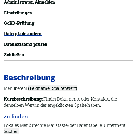
Administrator, Abmelden
Einstellungen
GoBD-Prüfung
Dateipfade ändern
Dateiexistenz prüfen
Schließen
Exportieren
Beschreibung
Übersicht
Felder definieren
Menübefehl
(Feldname=Spaltenwert)
Importieren
Kurzbeschreibung:
Findet Dokumente oder Kontakte, die
denselben Wert in der angeklickten Spalte haben.
Information
Zu finden
Synchronisieren
Lokales Menü (rechte Maustaste) der Datentabelle, Untermenü
Neues Archiv
Suchen