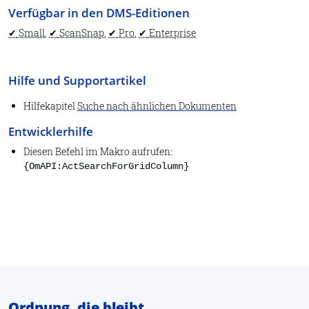
Archiv öffnen
Verfügbar in den DMS-Editionen
Eigenschaften
Small
,
ScanSnap
,
Pro
,
Enterprise
Datenbankpflege
Report
Hilfe und Supportartikel
Dubletten suchen
Hilfekapitel
Suche nach ähnlichen Dokumenten
DATEV Buchungstexte
Entwicklerhilfe
Lexware Buchhalter
Diesen Befehl im Makro aufrufen:
{OmAPI:ActSearchForGridColumn}
Beenden
An Steuerberater senden
Dokumenttyp
Assistent
Auswahllisten
1.2. Start
Ordnung, die bleibt.
Datei-Eigenschaften