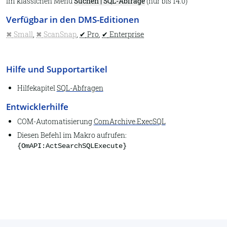
Im klassichen Menü
Suchen | SQL-Abfrage
(nur bis 14.0)
Archiv öffnen
Verfügbar in den DMS-Editionen
Eigenschaften
Small
,
ScanSnap
,
Pro
,
Enterprise
Datenbankpflege
Report
Hilfe und Supportartikel
Dubletten suchen
Hilfekapitel
SQL-Abfragen
DATEV Buchungstexte
Entwicklerhilfe
Lexware Buchhalter
COM-Automatisierung
ComArchive.ExecSQL
Beenden
Diesen Befehl im Makro aufrufen:
An Steuerberater senden
{OmAPI:ActSearchSQLExecute}
Dokumenttyp
Assistent
Auswahllisten
1.2. Start
Datei-Eigenschaften