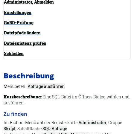
Administrator, Abmelden
Einstellungen
GoBD-Prüfung
Dateipfade ändern
Dateiexistenz prüfen
Schließen
Exportieren
Beschreibung
Übersicht
Felder definieren
Menübefehl
Abfrage ausführen
Importieren
Kurzbeschreibung:
Eine SQL-Datei im Öffnen-Dialog wählen und
ausführen.
Information
Zu finden
Synchronisieren
Im Ribbon-Menü auf der Registerkarte
Administrator
, Gruppe
Neues Archiv
Skript
, Schaltfläche
SQL-Abfrage