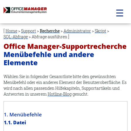
☰
Navigation
überspringen
Home
>
Support
>
Recherche
>
Administrator
>
Skript
>
SQL-Abfrage
> Abfrage ausführen
Office Manager-Supportrecherche
Menübefehle und andere
Elemente
Wählen Sie in folgender Gesamtliste bitte den gewünschten
Menübefehl oder ein anderes Element der Benutzeroberfläche. Es
wird nach allen passenden Hilfekapiteln, Supportartikeln und
Antworten in unserem
Hotline-Blog
gesucht.
1. Menübefehle
1.1. Datei