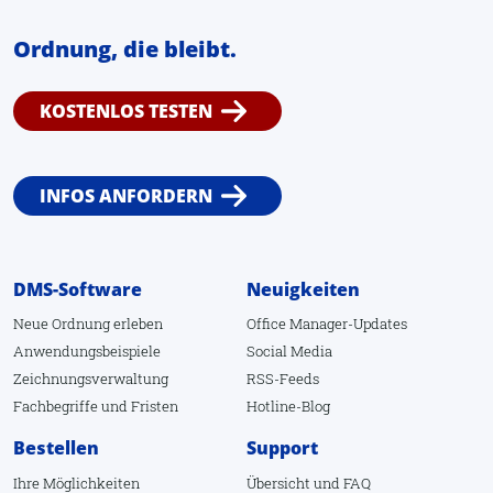
Extrahieren
Ordnung, die bleibt.
Öffnen
KOSTENLOS TESTEN
Anlagen
Dateipfad öffnen
Vorschau
INFOS ANFORDERN
Dokument
Senden an andere
DMS-Software
Neuigkeiten
Senden an CD
Neue Ordnung erleben
Office Manager-Updates
Senden an EMail-Empfänger
Anwendungsbeispiele
Social Media
In ZIP-Archiv speichern
Zeichnungsverwaltung
RSS-Feeds
Fachbegriffe
und
Fristen
Hotline-Blog
Übersetzung zeigen
Bestellen
Support
Makro ausführen
Ihre Möglichkeiten
Übersicht
und
FAQ
Makro-Editor