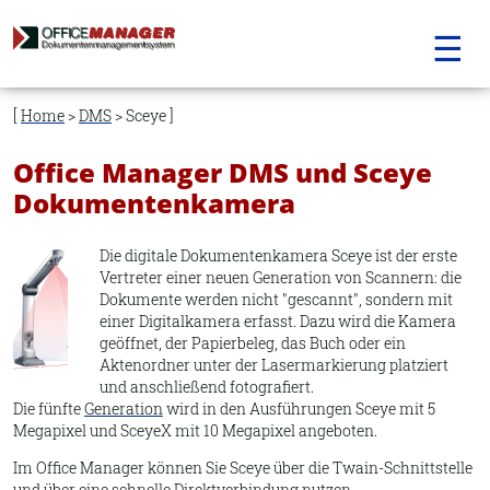
☰
Navigation
überspringen
Home
>
DMS
> Sceye
Office Manager DMS und Sceye
Dokumentenkamera
Die digitale Dokumentenkamera Sceye ist der erste
Vertreter einer neuen Generation von Scannern: die
Dokumente werden nicht "gescannt", sondern mit
einer Digitalkamera erfasst. Dazu wird die Kamera
geöffnet, der Papierbeleg, das Buch oder ein
Aktenordner unter der Lasermarkierung platziert
und anschließend fotografiert.
Die fünfte
Generation
wird in den Ausführungen Sceye mit 5
Megapixel und SceyeX mit 10 Megapixel angeboten.
Im Office Manager können Sie Sceye über die Twain-Schnittstelle
und über eine schnelle Direktverbindung nutzen.