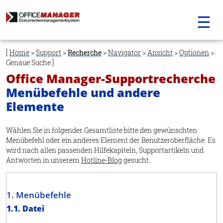
☰
Navigation
überspringen
Home
>
Support
>
Recherche
>
Navigator
>
Ansicht
>
Optionen
>
Genaue Suche
Office Manager-Supportrecherche
Menübefehle und andere
Elemente
Wählen Sie in folgender Gesamtliste bitte den gewünschten
Menübefehl oder ein anderes Element der Benutzeroberfläche. Es
wird nach allen passenden Hilfekapiteln, Supportartikeln und
Antworten in unserem
Hotline-Blog
gesucht.
1. Menübefehle
1.1. Datei