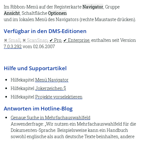
Archiv öffnen
Im Ribbon-Menü auf der Registerkarte
Navigator
, Gruppe
Eigenschaften
Ansicht
, Schaltfläche
Optionen
und im lokalen Menü des Navigators (rechte Maustaste drücken).
Datenbankpflege
Verfügbar in den DMS-Editionen
Report
Small
,
ScanSnap
,
Pro
,
Enterprise
, enthalten seit Version
Dubletten suchen
7.0.3.292
vom
02.06.2007
DATEV Buchungstexte
Lexware Buchhalter
Hilfe und Supportartikel
Beenden
Hilfekapitel
Menü Navigator
Hilfekapitel
Jokerzeichen $
An Steuerberater senden
Hilfekapitel
Projekte vorselektieren
Dokumenttyp
Antworten im Hotline-Blog
Assistent
Genaue Suche in Mehrfachauswahlfeld
Auswahllisten
Anwenderfrage:
Wir nutzen ein Mehrfachauswahlfeld für die
Dokumenten-Sprache. Beispielsweise kann ein Handbuch
1.2. Start
sowohl englische als auch deutsche Texte beinhalten, andere
Datei-Eigenschaften