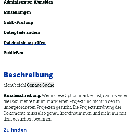
Administrator, Abmelden
Einstellungen
GoBD-Prüfung
Dateipfade ändern
Dateiexistenz prüfen
Schließen
Exportieren
Beschreibung
Übersicht
Felder definieren
Menübefehl
Genaue Suche
Importieren
Kurzbeschreibung:
Wenn diese Option markiert ist, dann werden
die Dokumente nur im markierten Projekt und nicht in den in
Information
untergeordneten Projekten gesucht. Die Projektzuordnung der
Dokumente muss also genau übereinstimmen und nicht nur mit
Synchronisieren
dem gesuchten beginnen.
Neues Archiv
Zu finden