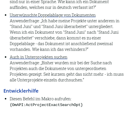
sind nur in einer Sprache. Wie kann ich ein Dokument
auffinden, welches nur in deutsch verfasst ist?
Extrahieren
Unerwünschte Doppelablage von Dokumenten
Öffnen
Anwenderfrage:
Ich habe meine Projekte unter anderem in
"Stand Juni" und "Stand Juni überarbeitet" untergliedert.
Anlagen
Wenn ich ein Dokument von "Stand Juni" nach "Stand Juni
überarbeitet" verschiebe, dann kommt es zu einer
Dateipfad öffnen
Doppelablage - das Dokument ist anschließend zweimal
Vorschau
vorhanden. Wie kann ich das verhindern?
Auch in Unterprojekten suchen
Dokument
Anwenderfrage:
Bisher wurden mir bei der Suche nach
Senden an andere
Projekten auch die Dokumente von untergeordneten
Projekten gezeigt. Seit kurzem geht das nicht mehr - ich muss
Senden an CD
alle Unterprojekte einzeln durchsuchen.
Senden an EMail-Empfänger
Entwicklerhilfe
In ZIP-Archiv speichern
Diesen Befehl im Makro aufrufen:
{OmAPI:ActProjectExactSearchOpt}
Übersetzung zeigen
Makro ausführen
Makro-Editor