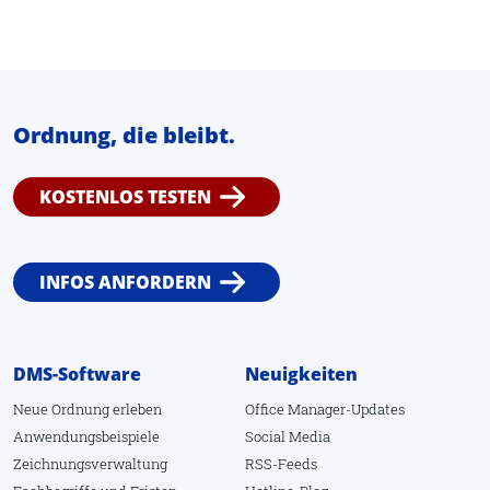
Felder leeren
Klone
Verknüpfungen
Ordnung, die bleibt.
Leere Suche
Suchen
KOSTENLOS TESTEN
Datensatz fixieren
Volltext
INFOS ANFORDERN
Zuletzt hinzugefügt
Erweitert
DMS-Software
Neuigkeiten
Zwischenablage
Neue Ordnung erleben
Office Manager-Updates
Markierte
Anwendungsbeispiele
Social Media
Kontakte
Zeichnungsverwaltung
RSS-Feeds
Freigeben