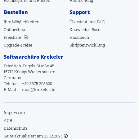
Fachbegriffe
und
Fristen
Hotline-Blog
1.3. Erstellen
Bestellen
Support
Drag & Drop
Ihre Möglichkeiten
Übersicht
und
FAQ
Browser
Onlineshop
Knowledge Base
Preisliste
Handbuch
Klon
Upgrade-Preise
Skriptentwicklung
Kopie
Softwarebüro Krekeler
Dokument
Friedrich-Engels-Straße 45
Faximport
15712 Königs Wusterhausen
Germany
Dokumentvorlagen
Telefon
+49 3375 203620
E-Mail
mail@krekeler.de
Dialogscan
Sceye
Impressum
Importieren
AGB
Version
Datenschutz
Hilfe
Seite aktualisiert am
23.12.2025
🛈