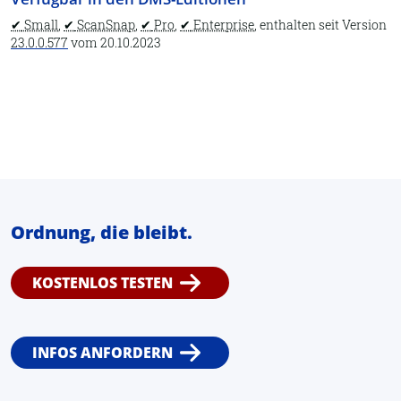
Archiv öffnen
Small
,
ScanSnap
,
Pro
,
Enterprise
, enthalten seit Version
Eigenschaften
23.0.0.577
vom
20.10.2023
Datenbankpflege
Report
Dubletten suchen
DATEV Buchungstexte
Lexware Buchhalter
Beenden
Ordnung, die bleibt.
An Steuerberater senden
KOSTENLOS TESTEN
Dokumenttyp
Assistent
Auswahllisten
INFOS ANFORDERN
1.2. Start
Datei-Eigenschaften