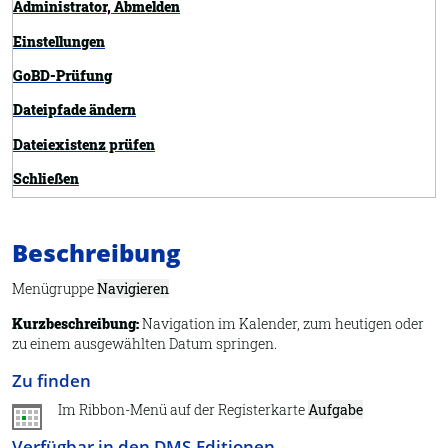
Administrator, Abmelden
Einstellungen
GoBD-Prüfung
Dateipfade ändern
Dateiexistenz prüfen
Schließen
Exportieren
Beschreibung
Übersicht
Felder definieren
Menügruppe
Navigieren
Importieren
Kurzbeschreibung:
Navigation im Kalender, zum heutigen oder
zu einem ausgewählten Datum springen.
Information
Zu finden
Synchronisieren
Im Ribbon-Menü auf der Registerkarte
Aufgabe
Neues Archiv
Verfügbar in den DMS-Editionen