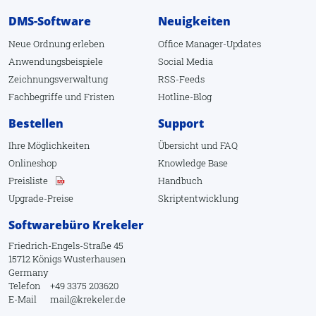
DMS-Software
Neuigkeiten
Extrahieren
Neue Ordnung erleben
Office Manager-Updates
Öffnen
Anwendungsbeispiele
Social Media
Anlagen
Zeichnungsverwaltung
RSS-Feeds
Dateipfad öffnen
Fachbegriffe
und
Fristen
Hotline-Blog
Vorschau
Bestellen
Support
Dokument
Ihre Möglichkeiten
Übersicht
und
FAQ
Onlineshop
Knowledge Base
Senden an andere
Preisliste
Handbuch
Senden an CD
Upgrade-Preise
Skriptentwicklung
Senden an EMail-Empfänger
Softwarebüro Krekeler
In ZIP-Archiv speichern
Friedrich-Engels-Straße 45
15712 Königs Wusterhausen
Übersetzung zeigen
Germany
Telefon
+49 3375 203620
Makro ausführen
E-Mail
mail@krekeler.de
Makro-Editor