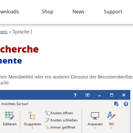
wnloads
Shop
News
Support
sen
> Sprache
echerche
mente
ten Menübefehl oder ein anderes Element der Benutzeroberfläch
ucht.