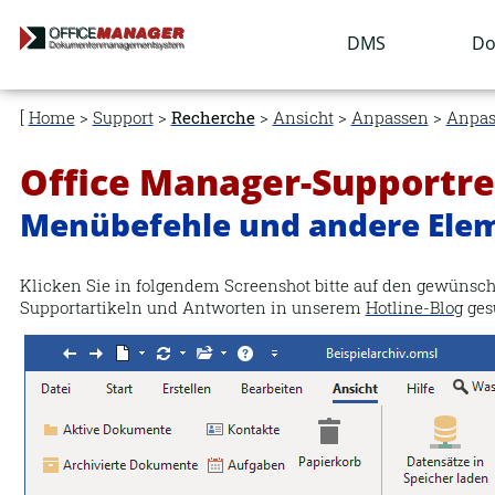
Navigation
DMS
Do
überspringen
Home
>
Support
>
Recherche
>
Ansicht
>
Anpassen
>
Anpas
Office Manager-Supportr
Menübefehle und andere Ele
Klicken Sie in folgendem Screenshot bitte auf den gewünsch
Supportartikeln und Antworten in unserem
Hotline-Blog
ges