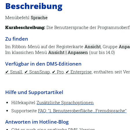
Beschreibung
Menübefehl
Sprache
Kurzbeschreibung:
Die Benutzersprache der Programmoberfl
Zu finden
Im Ribbon-Menü auf der Registerkarte
Ansicht
, Gruppe
Anpa
Im klassichen Menü
Ansicht | Anpassen
(nur bis 14.0)
Verfügbar in den DMS-Editionen
Small
,
ScanSnap
,
Pro
,
Enterprise
, enthalten seit Ve
Hilfe und Supportartikel
Hilfekapitel
Zusätzliche Sprachoptionen
Supportseite
FAQ: "1. Benutzeroberfläche…Fremdsprache"
Antworten im Hotline-Blog
Gibt es auch eine englische DMS-Version