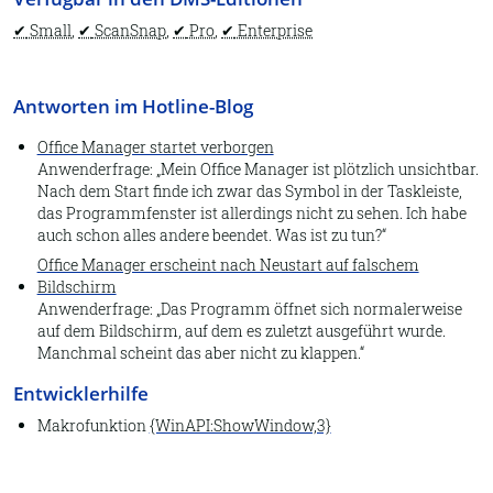
Archiv öffnen
Small
,
ScanSnap
,
Pro
,
Enterprise
Eigenschaften
Datenbankpflege
Antworten im Hotline-Blog
Report
Office Manager startet verborgen
Dubletten suchen
Anwenderfrage:
Mein Office Manager ist plötzlich unsichtbar.
Nach dem Start finde ich zwar das Symbol in der Taskleiste,
DATEV Buchungstexte
das Programmfenster ist allerdings nicht zu sehen. Ich habe
Lexware Buchhalter
auch schon alles andere beendet. Was ist zu tun?
Office Manager erscheint nach Neustart auf falschem
Beenden
Bildschirm
Anwenderfrage:
Das Programm öffnet sich normalerweise
An Steuerberater senden
auf dem Bildschirm, auf dem es zuletzt ausgeführt wurde.
Dokumenttyp
Manchmal scheint das aber nicht zu klappen.
Assistent
Entwicklerhilfe
Auswahllisten
Makrofunktion
{WinAPI:ShowWindow,3}
1.2. Start
Datei-Eigenschaften