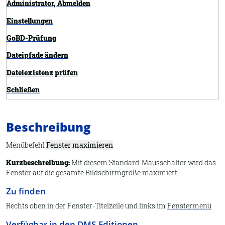
Administrator, Abmelden
Einstellungen
GoBD-Prüfung
Dateipfade ändern
Dateiexistenz prüfen
Schließen
Exportieren
Beschreibung
Übersicht
Felder definieren
Menübefehl
Fenster maximieren
Importieren
Kurzbeschreibung:
Mit diesem Standard-Mausschalter wird das
Fenster auf die gesamte Bildschirmgröße maximiert.
Information
Zu finden
Synchronisieren
Rechts oben in der Fenster-Titelzeile und links im
Fenstermenü
Neues Archiv
Verfügbar in den DMS-Editionen