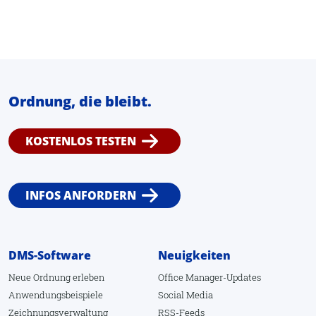
Extrahieren
Öffnen
Anlagen
Dateipfad öffnen
Ordnung, die bleibt.
Vorschau
KOSTENLOS TESTEN
Dokument
Senden an andere
Senden an CD
INFOS ANFORDERN
Senden an EMail-Empfänger
In ZIP-Archiv speichern
DMS-Software
Neuigkeiten
Übersetzung zeigen
Neue Ordnung erleben
Office Manager-Updates
Makro ausführen
Anwendungsbeispiele
Social Media
Zeichnungsverwaltung
RSS-Feeds
Makro-Editor