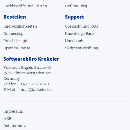
Fachbegriffe
und
Fristen
Hotline-Blog
Felder leeren
Bestellen
Support
Klone
Ihre Möglichkeiten
Übersicht
und
FAQ
Verknüpfungen
Onlineshop
Knowledge Base
Leere Suche
Preisliste
Handbuch
Upgrade-Preise
Skriptentwicklung
Suchen
Softwarebüro Krekeler
Datensatz fixieren
Friedrich-Engels-Straße 45
Volltext
15712 Königs Wusterhausen
Germany
Zuletzt hinzugefügt
Telefon
+49 3375 203620
Erweitert
E-Mail
mail@krekeler.de
Zwischenablage
Markierte
Impressum
AGB
Kontakte
Datenschutz
Freigeben