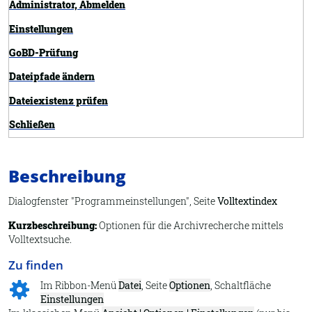
Administrator, Abmelden
Einstellungen
GoBD-Prüfung
Dateipfade ändern
Dateiexistenz prüfen
Schließen
Exportieren
Beschreibung
Übersicht
Felder definieren
Dialogfenster "Programmeinstellungen", Seite
Volltextindex
Importieren
Kurzbeschreibung:
Optionen für die Archivrecherche mittels
Volltextsuche.
Information
Zu finden
Synchronisieren
Im Ribbon-Menü
Datei
, Seite
Optionen
, Schaltfläche
Neues Archiv
Einstellungen