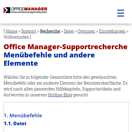
☰
Navigation
überspringen
Home
>
Support
>
Recherche
>
Datei
>
Optionen
>
Einstellungen
>
Volltextindex
Office Manager-Supportrecherche
Menübefehle und andere
Elemente
Wählen Sie in folgender Gesamtliste bitte den gewünschten
Menübefehl oder ein anderes Element der Benutzeroberfläche. Es
wird nach allen passenden Hilfekapiteln, Supportartikeln und
Antworten in unserem
Hotline-Blog
gesucht.
1. Menübefehle
1.1. Datei