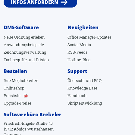
INFOS ANFORDERN
Scanprofile bearbeiten
1.4. Bearbeiten
Archivieren
DMS-Software
Neuigkeiten
Blockchain
Neue Ordnung erleben
Office Manager-Updates
Anwendungsbeispiele
Social Media
Löschen
Zeichnungsverwaltung
RSS-Feeds
Eigenschaften
Fachbegriffe
und
Fristen
Hotline-Blog
OCR-Texterkennung
Bestellen
Support
Dokumentenerkennung
Ihre Möglichkeiten
Übersicht
und
FAQ
Onlineshop
Knowledge Base
Wiederherstellen
Preisliste
Handbuch
Wiederherstellen
Upgrade-Preise
Skriptentwicklung
Verknüpfen
Softwarebüro Krekeler
Kopieren
Friedrich-Engels-Straße 45
15712 Königs Wusterhausen
Ausschneiden
Germany