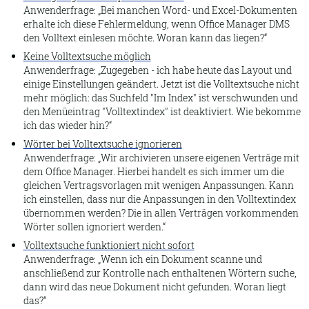
Anwenderfrage:
Bei manchen Word- und Excel-Dokumenten
Extrahieren
erhalte ich diese Fehlermeldung, wenn Office Manager DMS
den Volltext einlesen möchte. Woran kann das liegen?
Öffnen
Keine Volltextsuche möglich
Anwenderfrage:
Zugegeben - ich habe heute das Layout und
Anlagen
einige Einstellungen geändert. Jetzt ist die Volltextsuche nicht
Dateipfad öffnen
mehr möglich: das Suchfeld "Im Index" ist verschwunden und
den Menüeintrag "Volltextindex" ist deaktiviert. Wie bekomme
Vorschau
ich das wieder hin?
Dokument
Wörter bei Volltextsuche ignorieren
Anwenderfrage:
Wir archivieren unsere eigenen Verträge mit
Senden an andere
dem Office Manager. Hierbei handelt es sich immer um die
gleichen Vertragsvorlagen mit wenigen Anpassungen. Kann
Senden an CD
ich einstellen, dass nur die Anpassungen in den Volltextindex
Senden an EMail-Empfänger
übernommen werden? Die in allen Verträgen vorkommenden
Wörter sollen ignoriert werden.
In ZIP-Archiv speichern
Volltextsuche funktioniert nicht sofort
Anwenderfrage:
Wenn ich ein Dokument scanne und
Übersetzung zeigen
anschließend zur Kontrolle nach enthaltenen Wörtern suche,
Makro ausführen
dann wird das neue Dokument nicht gefunden. Woran liegt
das?
Makro-Editor