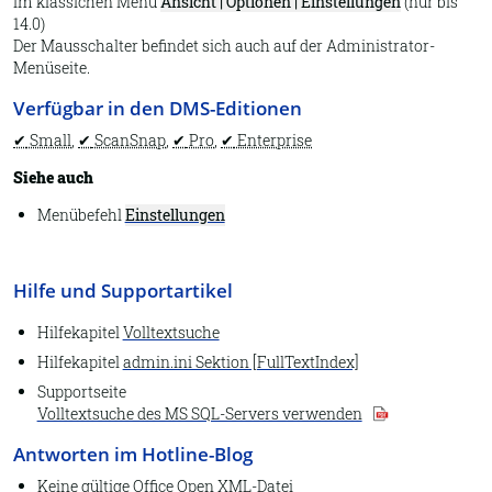
Im klassichen Menü
Ansicht | Optionen | Einstellungen
(nur bis
Archiv öffnen
14.0)
Eigenschaften
Der Mausschalter befindet sich auch auf der Administrator-
Menüseite.
Datenbankpflege
Verfügbar in den DMS-Editionen
Report
Small
,
ScanSnap
,
Pro
,
Enterprise
Dubletten suchen
Siehe auch
DATEV Buchungstexte
Menübefehl
Einstellungen
Lexware Buchhalter
Beenden
Hilfe und Supportartikel
An Steuerberater senden
Hilfekapitel
Volltextsuche
Dokumenttyp
Hilfekapitel
admin.ini Sektion [FullTextIndex]
Assistent
Supportseite
Volltextsuche des MS SQL-Servers verwenden
Auswahllisten
Antworten im Hotline-Blog
1.2. Start
Keine gültige Office Open XML-Datei
Datei-Eigenschaften