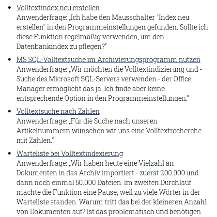
Volltextindex neu erstellen
Felder leeren
Anwenderfrage:
Ich habe den Mausschalter "Index neu
erstellen" in den Programmeinstellungen gefunden. Sollte ich
Klone
diese Funktion regelmäßig verwenden, um den
Datenbankindex zu pflegen?
Verknüpfungen
MS SQL-Volltextsuche im Archivierungsprogramm nutzen
Leere Suche
Anwenderfrage:
Wir möchten die Volltextindizierung und -
Suche des Microsoft SQL-Servers verwenden - der Office
Suchen
Manager ermöglicht das ja. Ich finde aber keine
entsprechende Option in den Programmeinstellungen.
Datensatz fixieren
Volltextsuche nach Zahlen
Volltext
Anwenderfrage:
Für die Suche nach unseren
Artikelnummern wünschen wir uns eine Volltextrecherche
Zuletzt hinzugefügt
mit Zahlen.
Erweitert
Warteliste bei Volltextindexierung
Anwenderfrage:
Wir haben heute eine Vielzahl an
Zwischenablage
Dokumenten in das Archiv importiert - zuerst 200.000 und
Markierte
dann noch einmal 50.000 Dateien. Im zweiten Durchlauf
machte die Funktion eine Pause, weil zu viele Wörter in der
Kontakte
Warteliste standen. Warum tritt das bei der kleineren Anzahl
von Dokumenten auf? Ist das problematisch und benötigen
Freigeben