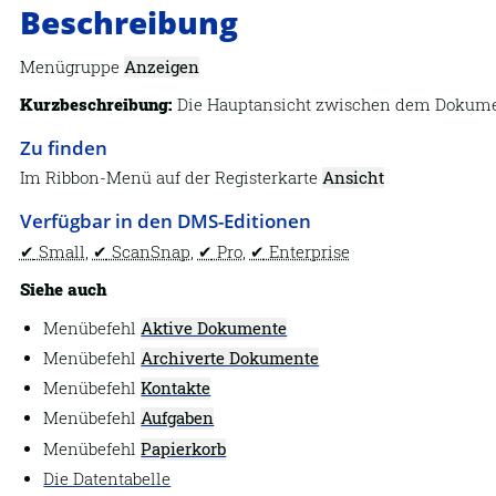
Beschreibung
Menügruppe
Anzeigen
Kurzbeschreibung:
Die Hauptansicht zwischen dem Dokumen
Zu finden
Im Ribbon-Menü auf der Registerkarte
Ansicht
Verfügbar in den DMS-Editionen
Small
,
ScanSnap
,
Pro
,
Enterprise
Siehe auch
Menübefehl
Aktive Dokumente
Menübefehl
Archiverte Dokumente
Menübefehl
Kontakte
Menübefehl
Aufgaben
Menübefehl
Papierkorb
Die Datentabelle