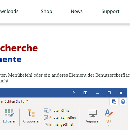
wnloads
Shop
News
Support
echerche
mente
ten Menübefehl oder ein anderes Element der Benutzeroberfläch
ucht.