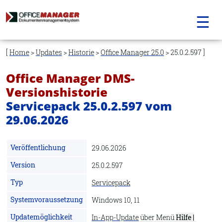
☰
Navigation
überspringen
Home
>
Updates
>
Historie
>
Office Manager 25.0
> 25.0.2.597
Office Manager DMS-
Versionshistorie
Servicepack 25.0.2.597 vom
29.06.2026
Veröffentlichung
29.06.2026
Version
25.0.2.597
Typ
Servicepack
Systemvoraussetzung
Windows 10, 11
Updatemöglichkeit
In-App-Update
über Menü
Hilfe |