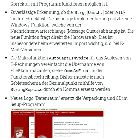
Korrektur mit Programmfunktionen möglich ist.
Zuverlässige Erkennung, ob die
,
oder
-
Strg
Umsch.
Alt
Taste gedrückt ist. Die bisherige Implementierung nutzte eine
Windows-Funktion, welche von der
Nachrichtenwarteschlange (
Message Queue
) abhängig ist. Die
neue Funktion fragt direkt die Hardware ab. Dies ist
insbesondere beim erweiterten Import wichtig, s. o. bei E-
Mail-Versionen.
Die Makrofunktion
für das Auslesen von
AutoCaptEInvoice
E-Rechnungen vereinfacht die Übernahme von
Fließkommazahlen, siehe
in der
/dmsAsFloat
Funktionsbeschreibung
. Bisher musste je nach
Gebietsschema der Dezimalpunkt mithilfe von
durch ein Komma ersetzt werden.
StringReplace
Neues Logo "Datenraum" ersetzt die Verpackung und CD im
Setup-Programm