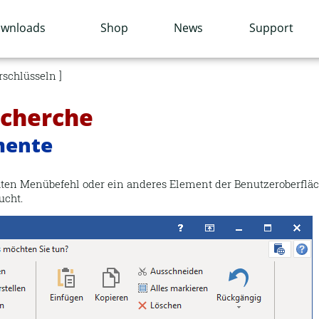
wnloads
Shop
News
Support
rschlüsseln
echerche
mente
ten Menübefehl oder ein anderes Element der Benutzeroberfläch
ucht.