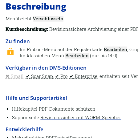
Beschreibung
Menübefehl
Verschlüsseln
Kurzbeschreibung:
Revisionssichere Archivierung einer PDF
Zu finden
Im Ribbon-Menü auf der Registerkarte
Bearbeiten
, Gr
Im klassichen Menü
Bearbeiten
(nur bis 14.0)
Verfügbar in den DMS-Editionen
Small
,
ScanSnap
,
Pro
,
Enterprise
, enthalten seit Ve
Hilfe und Supportartikel
Hilfekapitel
PDF-Dokumente schützen
Supportseite
Revisionssicher mit WORM-Speicher
Entwicklerhilfe
Makrofunktion
PDFProtectDocument