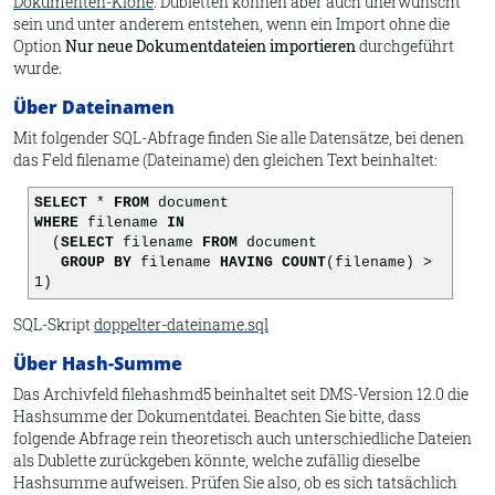
Dokumenten-Klone
. Dubletten können aber auch unerwünscht
sein und unter anderem entstehen, wenn ein Import ohne die
Option
Nur neue Dokumentdateien importieren
durchgeführt
wurde.
Über Dateinamen
Mit folgender SQL-Abfrage finden Sie alle Datensätze, bei denen
das Feld filename (Dateiname) den gleichen Text beinhaltet:
SELECT
*
FROM
document
WHERE
filename
IN
(
SELECT
filename
FROM
document
GROUP BY
filename
HAVING COUNT
(filename) >
1)
SQL-Skript
doppelter-dateiname.sql
Über Hash-Summe
Das Archivfeld filehashmd5 beinhaltet seit DMS-Version 12.0 die
Hashsumme der Dokumentdatei. Beachten Sie bitte, dass
folgende Abfrage rein theoretisch auch unterschiedliche Dateien
als Dublette zurückgeben könnte, welche zufällig dieselbe
Hashsumme aufweisen. Prüfen Sie also, ob es sich tatsächlich