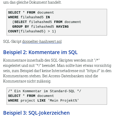
um das gleiche Dokument handelt.
SELECT
*
FROM
document
WHERE
filehashmd5
IN
(
SELECT
filehashmd5
FROM
document
GROUP BY
filehashmd5
HAVING
COUNT
(filehashmd5) > 1)
SQL-Skript
doppelter-hashwert.sql
Beispiel 2: Kommentare im SQL
Kommentare innerhalb des SQL-Skriptes werden mit "/*"
eingeleitet und mit "*/" beendet. Man sollte hier etwas vorsichtig
sein, zum Beispiel darf keine Internetadresse mit "https://" in den
Kommentaren stehen. Bei Access-Datenbanken sind die
Kommentare nicht zulässig.
/* Ein Kommentar im Standard-SQL */
SELECT
*
FROM
document
WHERE
project
LIKE
'Mein Projekt%
'
Beispiel 3: SQL-Jokerzeichen