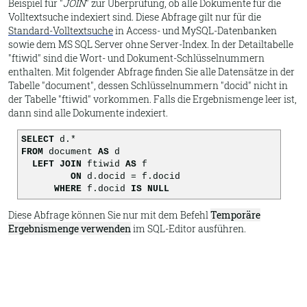
Beispiel für "
JOIN
" zur Überprüfung, ob alle Dokumente für die
Volltextsuche indexiert sind. Diese Abfrage gilt nur für die
Standard-Volltextsuche
in Access- und MySQL-Datenbanken
sowie dem MS SQL Server ohne Server-Index. In der Detailtabelle
"ftiwid" sind die Wort- und Dokument-Schlüsselnummern
enthalten. Mit folgender Abfrage finden Sie alle Datensätze in der
Tabelle "document", dessen Schlüsselnummern "docid" nicht in
der Tabelle "ftiwid" vorkommen. Falls die Ergebnismenge leer ist,
dann sind alle Dokumente indexiert.
SELECT
d.*
FROM
document
AS
d
LEFT JOIN
ftiwid
AS
f
ON
d.docid = f.docid
WHERE
f.docid
IS NULL
Diese Abfrage können Sie nur mit dem Befehl
Temporäre
Ergebnismenge verwenden
im SQL-Editor ausführen.