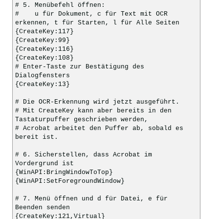
# 5. Menübefehl öffnen:
# u für Dokument, c für Text mit OCR
erkennen, t für Starten, l für Alle Seiten
{CreateKey:117}
{CreateKey:99}
{CreateKey:116}
{CreateKey:108}
# Enter-Taste zur Bestätigung des
Dialogfensters
{CreateKey:13}
# Die OCR-Erkennung wird jetzt ausgeführt.
# Mit CreateKey kann aber bereits in den
Tastaturpuffer geschrieben werden,
# Acrobat arbeitet den Puffer ab, sobald es
bereit ist.
# 6. Sicherstellen, dass Acrobat im
Vordergrund ist
{WinAPI:BringWindowToTop}
{WinAPI:SetForegroundWindow}
# 7. Menü öffnen und d für Datei, e für
Beenden senden
{CreateKey:121,Virtual}