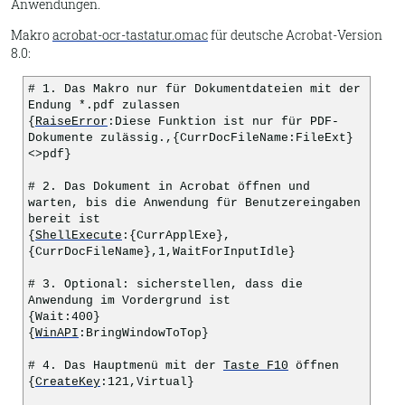
Anwendungen.
Makro
acrobat-ocr-tastatur.omac
für deutsche Acrobat-Version
8.0:
# 1. Das Makro nur für Dokumentdateien mit der
Endung *.pdf zulassen
{
RaiseError
:Diese Funktion ist nur für PDF-
Dokumente zulässig.,{CurrDocFileName:FileExt}
<>pdf}
# 2. Das Dokument in Acrobat öffnen und
warten, bis die Anwendung für Benutzereingaben
bereit ist
{
ShellExecute
:{CurrApplExe},
{CurrDocFileName},1,WaitForInputIdle}
# 3. Optional: sicherstellen, dass die
Anwendung im Vordergrund ist
{Wait:400}
{
WinAPI
:BringWindowToTop}
# 4. Das Hauptmenü mit der
Taste F10
öffnen
{
CreateKey
:121,Virtual}