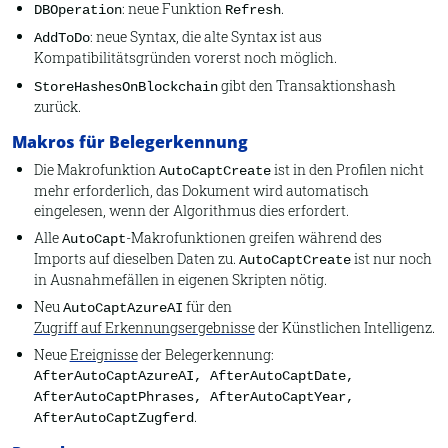
: neue Funktion
.
DBOperation
Refresh
: neue Syntax, die alte Syntax ist aus
AddToDo
Kompatibilitätsgründen vorerst noch möglich.
gibt den Transaktionshash
StoreHashesOnBlockchain
zurück.
Makros für Belegerkennung
Die Makrofunktion
ist in den Profilen nicht
AutoCaptCreate
mehr erforderlich, das Dokument wird automatisch
eingelesen, wenn der Algorithmus dies erfordert.
Alle
-Makrofunktionen greifen während des
AutoCapt
Imports auf dieselben Daten zu.
ist nur noch
AutoCaptCreate
in Ausnahmefällen in eigenen Skripten nötig.
Neu
für den
AutoCaptAzureAI
Zugriff auf Erkennungsergebnisse
der Künstlichen Intelligenz.
Neue
Ereignisse
der Belegerkennung:
AfterAutoCaptAzureAI, AfterAutoCaptDate,
AfterAutoCaptPhrases, AfterAutoCaptYear,
.
AfterAutoCaptZugferd