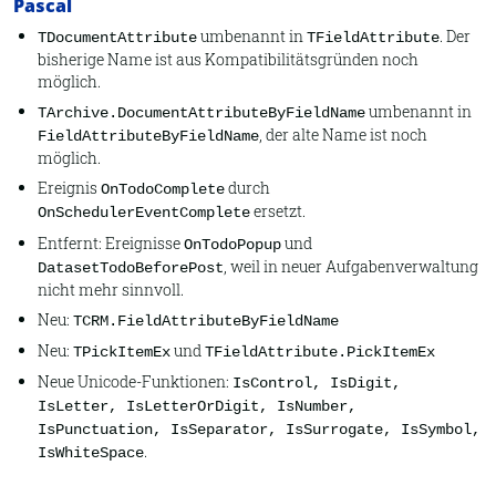
Pascal
umbenannt in
. Der
TDocumentAttribute
TFieldAttribute
bisherige Name ist aus Kompatibilitätsgründen noch
möglich.
umbenannt in
TArchive.DocumentAttributeByFieldName
, der alte Name ist noch
FieldAttributeByFieldName
möglich.
Ereignis
durch
OnTodoComplete
ersetzt.
OnSchedulerEventComplete
Entfernt: Ereignisse
und
OnTodoPopup
, weil in neuer Aufgabenverwaltung
DatasetTodoBeforePost
nicht mehr sinnvoll.
Neu:
TCRM.FieldAttributeByFieldName
Neu:
und
TPickItemEx
TFieldAttribute.PickItemEx
Neue Unicode-Funktionen:
IsControl, IsDigit,
IsLetter, IsLetterOrDigit, IsNumber,
IsPunctuation, IsSeparator, IsSurrogate, IsSymbol,
.
IsWhiteSpace