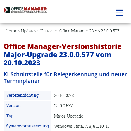
☰
Navigation
überspringen
Home
>
Updates
>
Historie
>
Office Manager 23.x
> 23.0.0.577
Office Manager-Versionshistorie
Major-Upgrade 23.0.0.577 vom
20.10.2023
KI-Schnittstelle für Belegerkennung und neuer
Terminplaner
Veröffentlichung
20.10.2023
Version
23.0.0.577
Typ
Major-Upgrade
Systemvoraussetzung
Windows Vista, 7, 8, 8.1, 10, 11