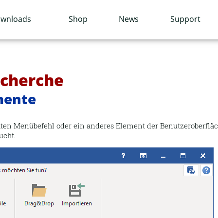
wnloads
Shop
News
Support
echerche
mente
ten Menübefehl oder ein anderes Element der Benutzeroberfläch
ucht.