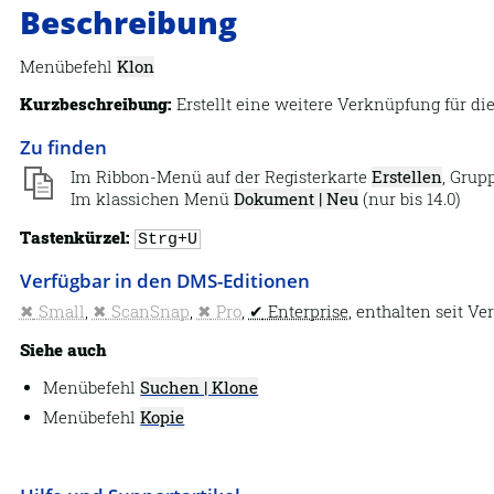
Beschreibung
Menübefehl
Klon
Kurzbeschreibung:
Erstellt eine weitere Verknüpfung für d
Zu finden
Im Ribbon-Menü auf der Registerkarte
Erstellen
, Grup
Im klassichen Menü
Dokument | Neu
(nur bis 14.0)
Tastenkürzel:
Strg+U
Verfügbar in den DMS-Editionen
Small
,
ScanSnap
,
Pro
,
Enterprise
, enthalten seit Ve
Siehe auch
Menübefehl
Suchen | Klone
Menübefehl
Kopie