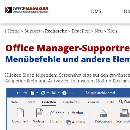
Navigation
DMS
Do
überspringen
Home
>
Support
>
Recherche
>
Erstellen
>
Neu
> Klon
Office Manager-Supportr
Menübefehle und andere Ele
Klicken Sie in folgendem Screenshot bitte auf den gewünsch
Supportartikeln und Antworten in unserem
Hotline-Blog
ges