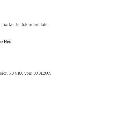
ie markierte Dokumentdatei.
pe
Neu
rsion
6.0.4.186
vom
03.01.2005