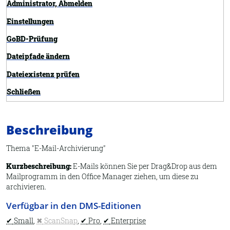
Administrator, Abmelden
Einstellungen
GoBD-Prüfung
Dateipfade ändern
Dateiexistenz prüfen
Schließen
Exportieren
Beschreibung
Übersicht
Felder definieren
Thema "E-Mail-Archivierung"
Importieren
Kurzbeschreibung:
E-Mails können Sie per Drag&Drop aus dem
Mailprogramm in den Office Manager ziehen, um diese zu
Information
archivieren.
Synchronisieren
Verfügbar in den DMS-Editionen
Neues Archiv
Small
,
ScanSnap
,
Pro
,
Enterprise