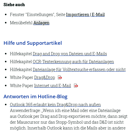
Archiv öffnen
Siehe auch
Eigenschaften
Fenster "Einstellungen", Seite
Importieren | E-Mail
Datenbankpflege
Menübefehl
Anlagen
Report
Dubletten suchen
Hilfe und Supportartikel
DATEV Buchungstexte
Hilfekapitel
Drag and Drop von Dateien und E-Mails
Hilfekapitel
OCR-Texterkennung auch für Dateianlagen
Lexware Buchhalter
Hilfekapitel
Dateianlage für Volltextsuche erfassen oder nicht
Beenden
White Paper
Drag&Drop
An Steuerberater senden
White Paper
Internet und E-Mail
Dokumenttyp
Antworten im Hotline-Blog
Assistent
Outlook 365 erlaubt kein Drag&Drop nach außen
Anwenderfrage:
Wenn ich eine Mail oder eine Dateianlage
Auswahllisten
aus Outlook per Drag and Drop exportieren möchte, dann zeigt
der Mauscursor nur das Stopp-Symbol und das D&D ist nicht
1.2. Start
möglich. Innerhalb Outlook kann ich die Mails aber in andere
Datei-Eigenschaften