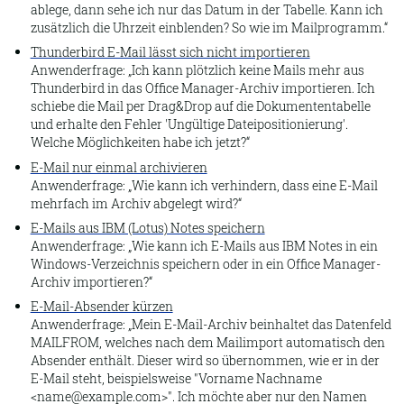
ablege, dann sehe ich nur das Datum in der Tabelle. Kann ich
zusätzlich die Uhrzeit einblenden? So wie im Mailprogramm.
Felder leeren
Thunderbird E-Mail lässt sich nicht importieren
Klone
Anwenderfrage:
Ich kann plötzlich keine Mails mehr aus
Thunderbird in das Office Manager-Archiv importieren. Ich
Verknüpfungen
schiebe die Mail per Drag&Drop auf die Dokumententabelle
Leere Suche
und erhalte den Fehler 'Ungültige Dateipositionierung'.
Welche Möglichkeiten habe ich jetzt?
Suchen
E-Mail nur einmal archivieren
Datensatz fixieren
Anwenderfrage:
Wie kann ich verhindern, dass eine E-Mail
mehrfach im Archiv abgelegt wird?
Volltext
E-Mails aus IBM (Lotus) Notes speichern
Anwenderfrage:
Wie kann ich E-Mails aus IBM Notes in ein
Zuletzt hinzugefügt
Windows-Verzeichnis speichern oder in ein Office Manager-
Erweitert
Archiv importieren?
E-Mail-Absender kürzen
Zwischenablage
Anwenderfrage:
Mein E-Mail-Archiv beinhaltet das Datenfeld
Markierte
MAILFROM, welches nach dem Mailimport automatisch den
Absender enthält. Dieser wird so übernommen, wie er in der
Kontakte
E-Mail steht, beispielsweise "Vorname Nachname
<name@example.com>". Ich möchte aber nur den Namen
Freigeben