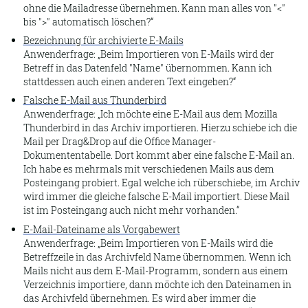
ohne die Mailadresse übernehmen. Kann man alles von "<"
1.3. Erstellen
bis ">" automatisch löschen?
Bezeichnung für archivierte E-Mails
Drag & Drop
Anwenderfrage:
Beim Importieren von E-Mails wird der
Browser
Betreff in das Datenfeld "Name" übernommen. Kann ich
stattdessen auch einen anderen Text eingeben?
Klon
Falsche E-Mail aus Thunderbird
Kopie
Anwenderfrage:
Ich möchte eine E-Mail aus dem Mozilla
Thunderbird in das Archiv importieren. Hierzu schiebe ich die
Dokument
Mail per Drag&Drop auf die Office Manager-
Dokumententabelle. Dort kommt aber eine falsche E-Mail an.
Faximport
Ich habe es mehrmals mit verschiedenen Mails aus dem
Posteingang probiert. Egal welche ich rüberschiebe, im Archiv
Dokumentvorlagen
wird immer die gleiche falsche E-Mail importiert. Diese Mail
Dialogscan
ist im Posteingang auch nicht mehr vorhanden.
E-Mail-Dateiname als Vorgabewert
Sceye
Anwenderfrage:
Beim Importieren von E-Mails wird die
Importieren
Betreffzeile in das Archivfeld Name übernommen. Wenn ich
Mails nicht aus dem E-Mail-Programm, sondern aus einem
Version
Verzeichnis importiere, dann möchte ich den Dateinamen in
das Archivfeld übernehmen. Es wird aber immer die
Hilfe