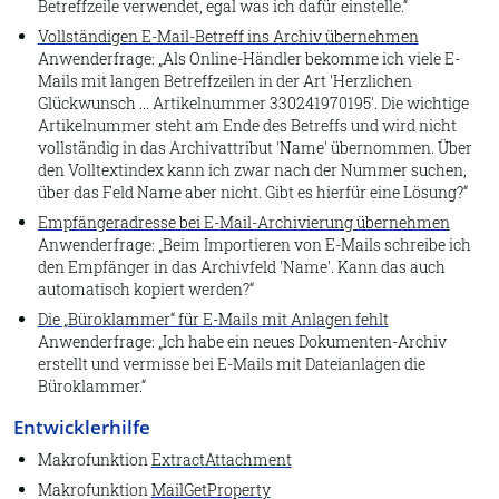
Betreffzeile verwendet, egal was ich dafür einstelle.
Scanprofile bearbeiten
Vollständigen E-Mail-Betreff ins Archiv übernehmen
Anwenderfrage:
Als Online-Händler bekomme ich viele E-
1.4. Bearbeiten
Mails mit langen Betreffzeilen in der Art 'Herzlichen
Archivieren
Glückwunsch ... Artikelnummer 330241970195'. Die wichtige
Artikelnummer steht am Ende des Betreffs und wird nicht
Blockchain
vollständig in das Archivattribut 'Name' übernommen. Über
den Volltextindex kann ich zwar nach der Nummer suchen,
Löschen
über das Feld Name aber nicht. Gibt es hierfür eine Lösung?
Eigenschaften
Empfängeradresse bei E-Mail-Archivierung übernehmen
Anwenderfrage:
Beim Importieren von E-Mails schreibe ich
OCR-Texterkennung
den Empfänger in das Archivfeld 'Name'. Kann das auch
automatisch kopiert werden?
Dokumentenerkennung
Die „Büroklammer“ für E-Mails mit Anlagen fehlt
Wiederherstellen
Anwenderfrage:
Ich habe ein neues Dokumenten-Archiv
erstellt und vermisse bei E-Mails mit Dateianlagen die
Wiederherstellen
Büroklammer.
Verknüpfen
Entwicklerhilfe
Kopieren
Makrofunktion
ExtractAttachment
Ausschneiden
Makrofunktion
MailGetProperty