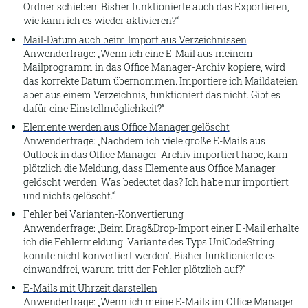
Ordner schieben. Bisher funktionierte auch das Exportieren,
wie kann ich es wieder aktivieren?
Extrahieren
Mail-Datum auch beim Import aus Verzeichnissen
Öffnen
Anwenderfrage:
Wenn ich eine E-Mail aus meinem
Mailprogramm in das Office Manager-Archiv kopiere, wird
Anlagen
das korrekte Datum übernommen. Importiere ich Maildateien
Dateipfad öffnen
aber aus einem Verzeichnis, funktioniert das nicht. Gibt es
dafür eine Einstellmöglichkeit?
Vorschau
Elemente werden aus Office Manager gelöscht
Anwenderfrage:
Nachdem ich viele große E-Mails aus
Dokument
Outlook in das Office Manager-Archiv importiert habe, kam
Senden an andere
plötzlich die Meldung, dass Elemente aus Office Manager
gelöscht werden. Was bedeutet das? Ich habe nur importiert
Senden an CD
und nichts gelöscht.
Senden an EMail-Empfänger
Fehler bei Varianten-Konvertierung
Anwenderfrage:
Beim Drag&Drop-Import einer E-Mail erhalte
In ZIP-Archiv speichern
ich die Fehlermeldung 'Variante des Typs UniCodeString
konnte nicht konvertiert werden'. Bisher funktionierte es
Übersetzung zeigen
einwandfrei, warum tritt der Fehler plötzlich auf?
Makro ausführen
E-Mails mit Uhrzeit darstellen
Anwenderfrage:
Wenn ich meine E-Mails im Office Manager
Makro-Editor