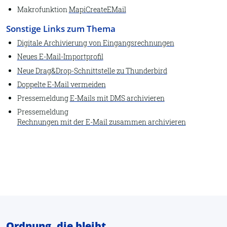
Löschen
Makrofunktion
MapiCreateEMail
Einfügen
Sonstige Links zum Thema
Digitale Archivierung von Eingangsrechnungen
Verschlüsseln
Neues E-Mail-Importprofil
Alles markieren
Neue Drag&Drop-Schnittstelle zu Thunderbird
Rückgängig
Doppelte E-Mail vermeiden
1.5. CAD
Pressemeldung
E-Mails mit DMS archivieren
AutoCAD einrichten
Pressemeldung
Rechnungen mit der E-Mail zusammen archivieren
AutoCAD
Neues Bauteil
Neue Zeichnung
acad.ini öffnen
MegaCAD einrichten
MegaCAD
Ordnung, die bleibt.