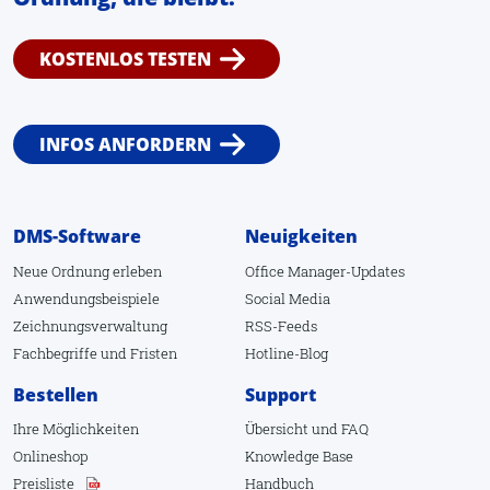
Plotprogramm
Exportieren
KOSTENLOS TESTEN
Importieren
Neue Zeichnung
INFOS ANFORDERN
Neues Makro
1.6. Ansicht
Menüband anpassen
DMS-Software
Neuigkeiten
Menüband zurücksetzen
Neue Ordnung erleben
Office Manager-Updates
Anwendungsbeispiele
Social Media
Eigenschaften - Hauptfenster
Zeichnungsverwaltung
RSS-Feeds
Eigenschaften - Zeichnung
Fachbegriffe
und
Fristen
Hotline-Blog
Eigenschaften - Weitere
Bestellen
Support
Vorschau
Ihre Möglichkeiten
Übersicht
und
FAQ
Primäre Suchfelder
Onlineshop
Knowledge Base
Preisliste
Handbuch